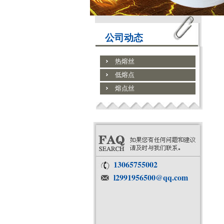
公司动态
热熔丝
低熔点
熔点丝
13065755002
l2991956500@qq.com